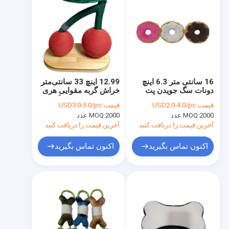
16 سانتی متر 6.3 اینچ
12.99 اینچ 33 سانتی‌متر
دونات سگ جویدن پت
خراش گربه مقوایی هری
مخمل دار اسباب بازی
شکل فرش خراش گربه
قیمت:
USD2.0-4.0/pc
قیمت:
USD3.0-5.0/pc
های صوتی
2000 عدد
MOQ:
2000 عدد
MOQ:
آخرین قیمت را دریافت کنید
آخرین قیمت را دریافت کنید
اکنون تماس بگیرید
اکنون تماس بگیرید
خانه
محصولات
دربارهی ما