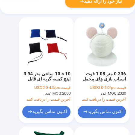
نیاز خود را ارائه دهید
0.336 متر 1.08 فوت
10 × 10 سانتی متر 3.94
اسباب بازی های مخمل
اینچ کیسه گربه ای قابل
دار حیوان خانگی گربه مو
شارژ مجدد بادبادک
قیمت:
USD3.0-5.0/pc
قیمت:
USD2.0-4.0/pc
صورتی خراشنده توپ
اسباب بازی بادبادک به
2000 عدد
MOQ:
2000 عدد
MOQ:
کنفی طناب پر شده با
شکل پنبه PP
EMC
آخرین قیمت را دریافت کنید
آخرین قیمت را دریافت کنید
اکنون تماس بگیرید
اکنون تماس بگیرید