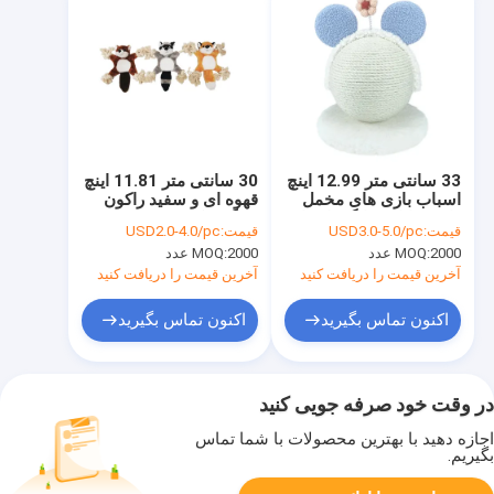
33 سانتی متر 12.99 اینچ
30 سانتی متر 11.81 اینچ
اسباب بازی های مخمل
قهوه ای و سفید راکون
دار حیوانات خانگی اسباب
بزرگ شکم پر شده
قیمت:
USD3.0-5.0/pc
قیمت:
USD2.0-4.0/pc
بازی توپ خراش گربه
حیوانات راکون Dog 3
2000 عدد
MOQ:
2000 عدد
MOQ:
برای تیز کردن پنجه ها
Astd
آخرین قیمت را دریافت کنید
آخرین قیمت را دریافت کنید
اکنون تماس بگیرید
اکنون تماس بگیرید
در وقت خود صرفه جویی کنید
اجازه دهید با بهترین محصولات با شما تماس
بگیریم.