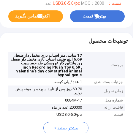
قیمت：USD3.0-5.0/pc
MOQ：2000 عدد
بهترین قیمت
اکنون تماس بگیرید
توضیحات محصول
17 سانتی متر اسباب بازی مخمل دار ضبط،
6.69 اینچ ضبط، اسباب بازی مخمل دار ضبط،
روز ولنتاین گاو عروسکی ضد حساسیت
برجسته
,
,
6.69 inch Recording Plush Toy
valentine's day cow stuffed animal
hypoallgenic
جزئیات بسته بندی
1 عدد / پلی کیسه
60-70 روز پس از تایید سپرده و نمونه پیش
زمان تحویل
تولید
شماره مدل
0084M-17
قابلیت ارائه
200000 عدد در ماه
قیمت
USD3.0-5.0/pc
بیشتر ببینید