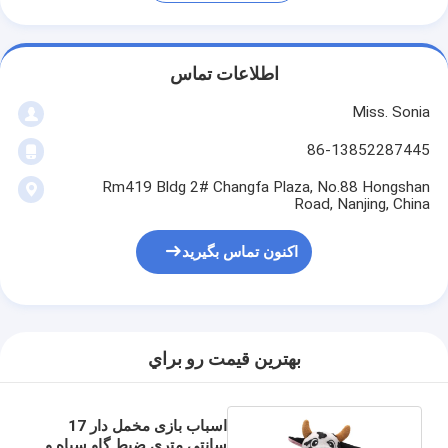
اطلاعات تماس
Miss. Sonia
86-13852287445
Rm419 Bldg 2# Changfa Plaza, No.88 Hongshan
Road, Nanjing, China
اکنون تماس بگیرید
بهترين قيمت رو براي
اسباب بازی مخمل دار 17
سانتی متری ضبط گاو سیاه و