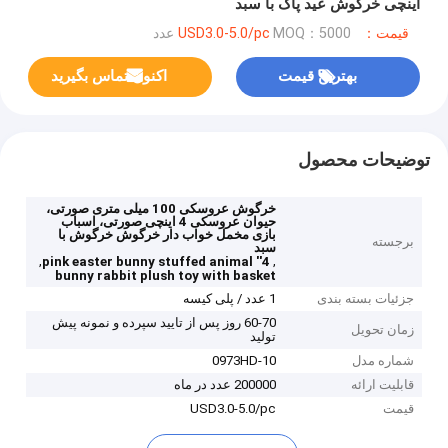
اینچی خرگوش عید پاک با سبد
قیمت：USD3.0-5.0/pc
MOQ：5000 عدد
بهترین قیمت
اکنون تماس بگیرید
توضیحات محصول
خرگوش عروسکی 100 میلی متری صورتی،
حیوان عروسکی 4 اینچی صورتی، اسباب
بازی مخمل خواب دار خرگوش خرگوش با
برجسته
سبد
,
,
4'' pink easter bunny stuffed animal
bunny rabbit plush toy with basket
جزئیات بسته بندی
1 عدد / پلی کیسه
60-70 روز پس از تایید سپرده و نمونه پیش
زمان تحویل
تولید
شماره مدل
0973HD-10
قابلیت ارائه
200000 عدد در ماه
قیمت
USD3.0-5.0/pc