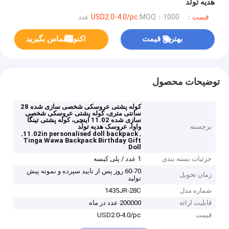
هدیه تولد
قیمت：USD2.0-4.0/pc
MOQ：1000 عدد
بهترین قیمت
اکنون تماس بگیرید
توضیحات محصول
کوله پشتی عروسکی شخصی سازی شده 28
سانتی متری، کوله پشتی عروسکی شخصی
سازی شده 11.02 اینچی، کوله پشتی تینگا
برجسته
واوا، عروسک هدیه تولد
,
,
11.02in personalised doll backpack
Tinga Wawa Backpack Birthday Gift
Doll
جزئیات بسته بندی
1 عدد / پلی کیسه
60-70 روز پس از تایید سپرده و نمونه پیش
زمان تحویل
تولید
شماره مدل
1435JR-28C
قابلیت ارائه
200000 عدد در ماه
قیمت
USD2.0-4.0/pc