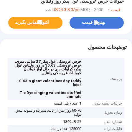
حیوانات خرس عروسکی غول پیکر روز ولنتاین
قیمت：USD4.0-8.0/pc
MOQ：3000 عدد
بهترین قیمت
اکنون تماس بگیرید
توضیحات محصول
خرس عروسکی غول پیکر 27 سانتی متری،
خرس عروسکی 10.63 در روز ولنتاین غول
پیکر، کراوات دای در حال آواز خواندن
حیوانات عروسکی ولنتاین
,
برجسته
10.63in giant valentines day teddy
bear
,
Tie Dye singing valentine stuffed
animals
جزئیات بسته بندی
1 عدد / پلی کیسه
60-70 روز پس از تایید سپرده و نمونه پیش
زمان تحویل
تولید
شماره مدل
1349JR-27
قابلیت ارائه
125000 عدد در ماه