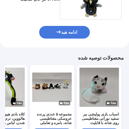
کردن
ادامه هید
محصولات توصیه شده
اسباب بازی پولیشی ببر
مجموعه ۵ عددی پرنده
کلاه بادی هیولای 
سفید نورانی مغناطیسی
عروسکی مغناطیسی
هالووین، نرم، قاب
روی شانه با قابلیت
شانه، بامزه و تعاملی
شدن، لباس مهما
درخشش
دار