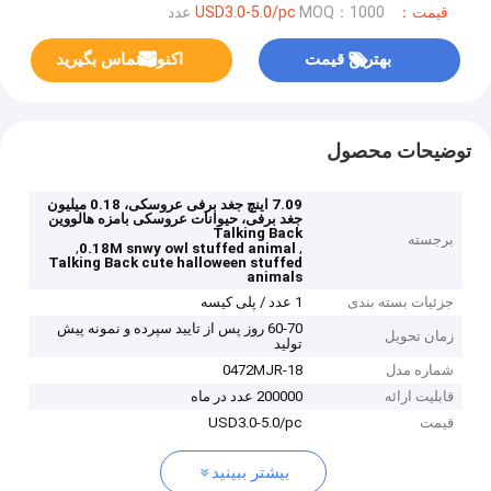
قیمت：USD3.0-5.0/pc
MOQ：1000 عدد
بهترین قیمت
اکنون تماس بگیرید
توضیحات محصول
7.09 اینچ جغد برفی عروسکی، 0.18 میلیون
جغد برفی، حیوانات عروسکی بامزه هالووین
Talking Back
برجسته
,
,
0.18M snwy owl stuffed animal
Talking Back cute halloween stuffed
animals
جزئیات بسته بندی
1 عدد / پلی کیسه
60-70 روز پس از تایید سپرده و نمونه پیش
زمان تحویل
تولید
شماره مدل
0472MJR-18
قابلیت ارائه
200000 عدد در ماه
قیمت
USD3.0-5.0/pc
بیشتر ببینید