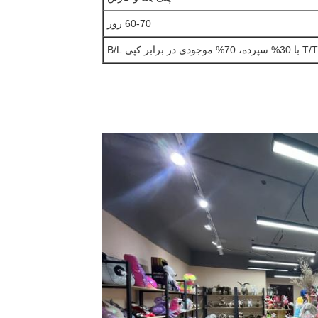
60-70 روز
T/T با 30% سپرده، 70% موجودی در برابر کپی B/L