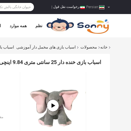
درخواست نقل قول
|
Persian
نظم
همه موارد
ا
خانه
محصولات
اسباب بازی های مخمل دار آموزشی
اسباب بازی خنده دار 25 سانتی متری .84
اسباب بازی خنده دار 25 سانتی متری 9.84 اینچی Peek A Boo مخمل دار آواز فیل اسباب بازی پر شده
مق