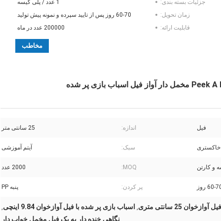
جزئیات بسته بندی:
1 عدد / پلی کیسه
زمان تحویل:
60-70 روز پس از تایید سپرده و نمونه پیش تولید
قابلیت ارائه:
200000 عدد در ماه
مخاطب
فیل
اندازه:
25 سانتی متر
خاکستری
سبک:
آیتم آموزشی
ه و کارتن
MOQ:
2000 عدد
60-7 روز
پر كردن:
پنبه PP
خوان 25 سانتی متری
اسباب بازی پر شده با فیل آوازخوان 9.84 اینچی
,
,
نگاهی خنده دار به یک فیل مخمل خواب دار