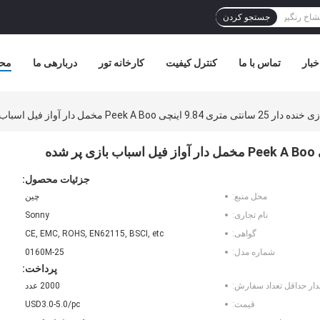
جستجو کردن
خبار
تماس با ما
کنترل کیفیت
کارخانه تور
دربارهی ما
مح
9 اینچی Peek A Boo مخمل دار آواز فیل اسباب بازی پر شده
جزئیات محصول:
محل منبع:
چین
نام تجاری:
Sonny
گواهی:
CE, EMC, ROHS, EN62115, BSCI, etc
شماره مدل:
0160M-25
پرداخت:
دار حداقل تعداد سفارش:
2000 عدد
قیمت:
USD3.0-5.0/pc