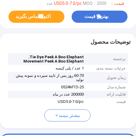
قیمت：USD5.0-7.0/pc
MOQ：2000 عدد
بهترین قیمت
اکنون تماس بگیرید
توضیحات محصول
,
Tie Dye Peek A Boo Elephant
برجسته
Movement Peek A Boo Elephant
جزئیات بسته بندی
1 عدد / پلی کیسه
60-70 روز پس از تایید سپرده و نمونه پیش
زمان تحویل
تولید
شماره مدل
0524MTD-25
قابلیت ارائه
200000 عدد در ماه
قیمت
USD5.0-7.0/pc
بیشتر ببینید